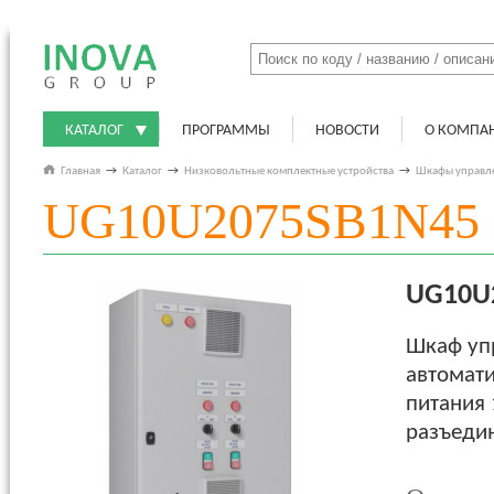
КАТАЛОГ
ПРОГРАММЫ
НОВОСТИ
О КОМПА
Главная
→
Каталог
→
Низковольтные комплектные устройства
→
Шкафы управл
UG10U2075SB1N45
UG10U
Шкаф уп
автомати
питания 
разъедин