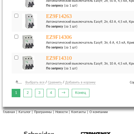
Автоматический выключатель Easy9, 2п, 50 А, 4,5 кА, Кр
По запросу
(за 1 шт)
EZ9F14263
Автоматический выключатель Easy9, 2п, 63 А, 4,5 кА, Кр
По запросу
(за 1 шт)
EZ9F14306
Автоматический выключатель Easy9, 3п, 6 А, 4,5 кА, Кри
По запросу
(за 1 шт)
EZ9F14310
Автоматический выключатель Easy9, 3п, 10 А, 4,5 кА, Кр
По запросу
(за 1 шт)
Выбрать все
/
Сравнить
/
Добавить в корзину
Со
1
2
3
4
→
Конец
Главная
|
Каталог
|
Программы
|
Новости
|
Контакты
|
О компании