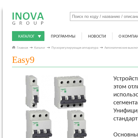
КАТАЛОГ
ПРОГРАММЫ
НОВОСТИ
О КОМПА
Главная
→
Каталог
→
Пускорегулирующая аппаратура
→
Автоматические выклю
Easy9
Устройст
этом отл
использо
сегмента
Унифици
стандарт
Основные