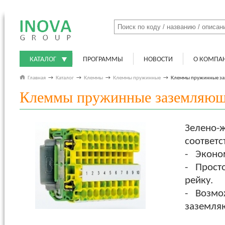
КАТАЛОГ
ПРОГРАММЫ
НОВОСТИ
О КОМПА
Главная
→
Каталог
→
Клеммы
→
Клеммы пружинные
→
Клеммы пружинные з
Клеммы пружинные заземляю
Зелено-
соответс
- Эконом
- Просто
рейку.
- Возмо
заземля