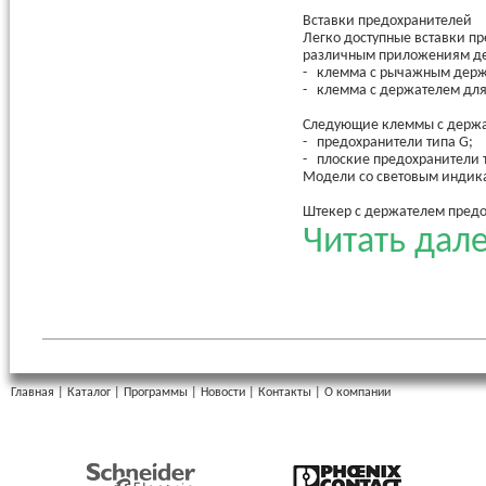
Вставки предохранителей
Легко доступные вставки п
различным приложениям де
- клемма с рычажным держ
- клемма с держателем для
Следующие клеммы с держат
- предохранители типа G;
- плоские предохранители т
Модели со световым индик
Штекер с держателем пред
Штекеры с держателем пред
Читать дале
базовыми клеммными модуля
Главная
|
Каталог
|
Программы
|
Новости
|
Контакты
|
О компании