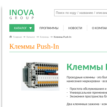
КАТАЛОГ
ПРОГРАММЫ
НОВОСТИ
О КОМПА
Главная
→
Каталог
→
Клеммы
→
Клеммы Push-In
Клеммы Push-In
Клеммы P
Проходные клеммы - это бо
нанесения маркировки - вс
- Простота обслуживания и
- Универсальное применени
- Экономия пространства б
Два клеммных зажима - ком