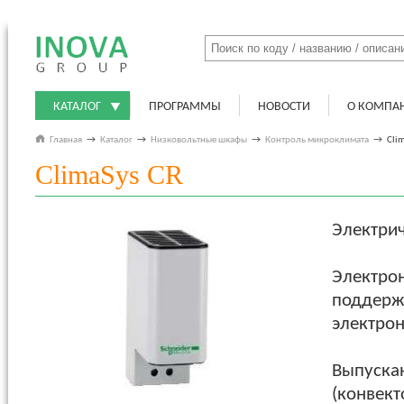
КАТАЛОГ
ПРОГРАММЫ
НОВОСТИ
О КОМПА
Главная
→
Каталог
→
Низковольтные шкафы
→
Контроль микроклимата
→
Cli
ClimaSys CR
Электрич
Электро
поддерж
электрон
Выпускаю
(конвект