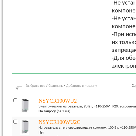
-Не уста
компонен
-Не уста
компонен
-При исп
их тольк
запрещае
-Для обе
электрон
Выбрать все
/
Сравнить
/
Добавить в корзину
Со
NSYCR100WU2
Электрический нагреватель, 90 Вт, ~110-250V, IP20, встроенны
По запросу
(за 1 шт)
NSYCR100WU2C
Нагреватель с теплоизолирующим кожухом, 100 Вт, ~110-250V,
Нет