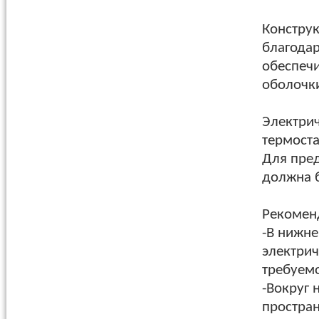
Конструк
благодар
обеспеч
оболочк
Электрич
термоста
Для пре
должна 
Рекомен
-В нижне
электрич
требуем
-Вокруг 
простран