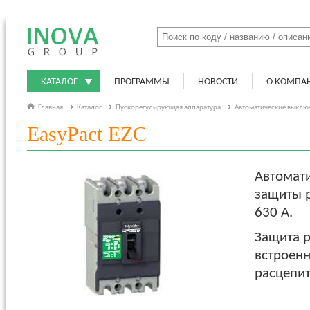
КАТАЛОГ
ПРОГРАММЫ
НОВОСТИ
О КОМПА
Главная
→
Каталог
→
Пускорегулирующая аппаратура
→
Автоматические выклю
EasyPact EZC
Автомати
защиты р
630 А.
Защита 
встроенн
расцепит