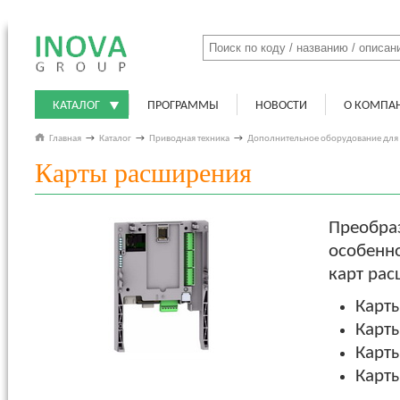
КАТАЛОГ
ПРОГРАММЫ
НОВОСТИ
О КОМПА
Главная
→
Каталог
→
Приводная техника
→
Дополнительное оборудование для
Карты расширения
Преобраз
особенн
карт рас
Карт
Карт
Карт
Карт