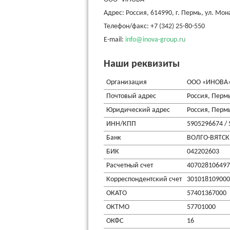
Адрес: Россия, 614990, г. Пермь, ул. Мон
Телефон/факс: +7 (342) 25-80-550
E-mail:
info@inova-group.ru
Наши реквизиты
Организация
ООО «ИНОВА
Почтовый адрес
Россия, Пермь
Юридический адрес
Россия, Пермь
ИНН/КПП
5905296674 /
Банк
ВОЛГО-ВЯТСК
БИК
042202603
Расчетный счет
407028106497
Корреспондентский счет
301018109000
ОКАТО
57401367000
ОКТМО
57701000
ОКФС
16