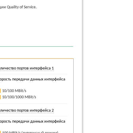
 Quality of Service.
длагает экономичные коммутаторы SFNB с
100 МБит/с. Компактный металлический
спечивают возможность применения в
 больших расстояниях выполняют 3
текловолоконных кабелей.
личество портов интерфейса 1
орость передачи данных интерфейса
пользоваться коммутаторы SF и SFN. Вы
 Коммутаторы в обоих исполнениях
10/100 MBit/s
ых 10/100 МБит/с и оснащены резервным
10/100/1000 MBit/s
могут использоваться дополнительные
ра SFN Вы можете определять
личество портов интерфейса 2
 Quality of Service.
орость передачи данных интерфейса