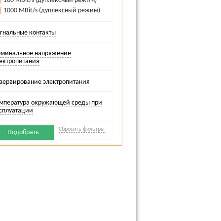
100 MBit/s (дуплексный режим)
1000 MBit/s (дуплексный режим)
коммутаторы SFNT с диапазоном рабочих
 портов, резервный источник питания и до
гнальные контакты
могут использоваться дополнительные
минальное напряжение
ектропитания
областях, требующих высокой пропускной
зервирование электропитания
х по одно- и многомодовым
 скоростью в один гигабит в секунду.
мпература окружающей среды при
ty of Service.
сплуатации
Сбросить фильтры
Подобрать