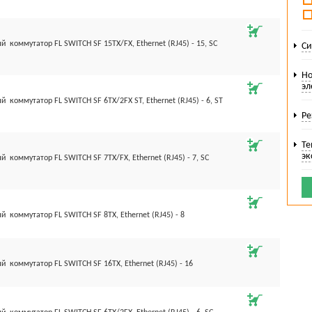
Коммутаторы SFNT
Надежная коммутация в жестких промышленных условиях - 
температур от -40 до 75 °C. Основные характеристики: до 16
оммутатор FL SWITCH SF 15TX/FX, Ethernet (RJ45) - 15, SC
Си
2 оптических портов. Для надежного подключения кабелей 
механические фиксаторы.
Но
эл
Коммутаторы SFN-Gigabit
оммутатор FL SWITCH SF 6TX/2FX ST, Ethernet (RJ45) - 6, ST
Коммутаторы SFN-Gigabit предназначены для применения в 
Ре
способности при передаче данных. Прием и передача данны
стекловолоконным кабелям осуществляется через 8 портов со
Те
Преимущество: резервный источник питания и функции Quali
эк
оммутатор FL SWITCH SF 7TX/FX, Ethernet (RJ45) - 7, SC
оммутатор FL SWITCH SF 8TX, Ethernet (RJ45) - 8
коммутатор FL SWITCH SF 16TX, Ethernet (RJ45) - 16