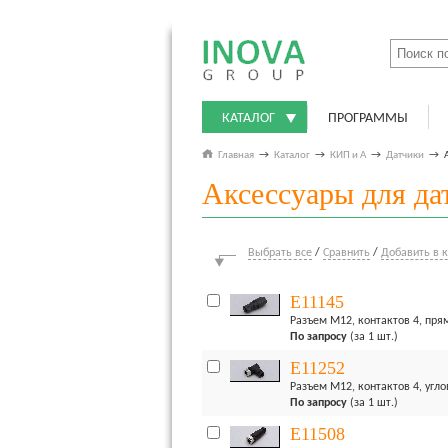
КАТАЛОГ
ПРОГРАММЫ
Главная
→
Каталог
→
КИП и А
→
Датчики
→
Аксессуары для да
Выбрать все
/
Сравнить
/
Добавить в 
E11145
Разъем M12, контактов 4, прям
По запросу
(за 1 шт.)
E11252
Разъем M12, контактов 4, углов
По запросу
(за 1 шт.)
E11508