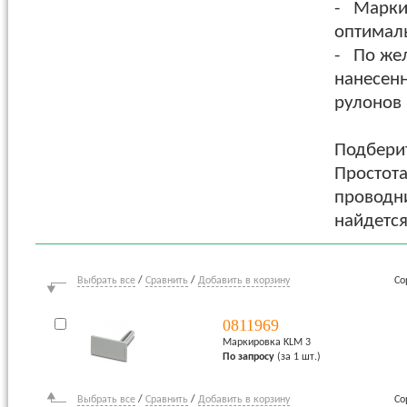
- Марки
оптималь
- По же
нанесенн
рулонов 
Подбери
Простота
проводни
найдетс
Выбрать все
/
Сравнить
/
Добавить в корзину
Со
0811969
Маркировка KLM 3
По запросу
(за 1 шт.)
Выбрать все
/
Сравнить
/
Добавить в корзину
Со