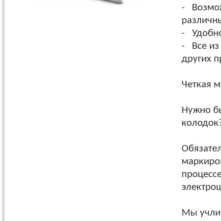
- Возмо
различны
- Удобно
- Все из
других 
Четкая 
Нужно б
колодок
Обязател
маркиров
процессе
электрош
Мы учли