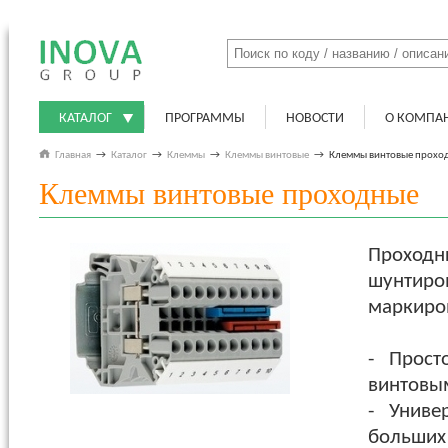
КАТАЛОГ
ПРОГРАММЫ
НОВОСТИ
О КОМПА
Главная
→
Каталог
→
Клеммы
→
Клеммы винтовые
→
Клеммы винтовые прохо
Клеммы винтовые проходные
Проходны
шунтиро
маркиро
- Прост
винтовы
- Универ
больших