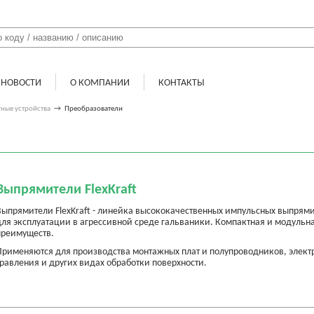
НОВОСТИ
О КОМПАНИИ
КОНТАКТЫ
ные устройства
→
Преобразователи
Выпрямители FlexKraft
Выпрямители FlexKraft - линейка высококачественных импульсных выпрям
для эксплуатации в агрессивной среде гальваники. Компактная и модульн
преимуществ.
Применяются для производства монтажных плат и полупроводников, элект
травления и других видах обработки поверхности.