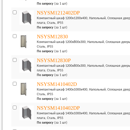
По запросу
(за 1 шт)
1200 до 2000
- Двухмодуль
NSYSM1212402DP
- Широкий в
Компактный шкаф 1200x1200x400, Напольный, Сплошная двер
модульных ра
плата, Сталь, IP55
По запросу
(за 1 шт)
- Степень за
- Стойкость 
NSYSM12830
- Наружная у
Компактный шкаф 1200x800x300, Напольный, Сплошная дверь 
оговоренных 
Сталь, IP55
Рекомендуетс
По запросу
(за 1 шт)
NSYSM12830P
Система бло
Компактный шкаф 1200x800x300, Напольный, Сплошная дверь
Новая констр
плата, Сталь, IP55
спецификац
По запросу
(за 1 шт)
- Ключи раз
NSYSM1410402D
- Замковые 
Компактный шкаф 1400x1000x400, Напольный, Сплошная дверь
- Блокирово
Сталь, IP55
На заказ:
По запросу
(за 1 шт)
- Блокировка
NSYSM1410402DP
- Ручка для 
Компактный шкаф 1400x1000x400, Напольный, Сплошная двер
двумя ключа
плата, Сталь, IP55
- Навесной 
По запросу
(за 1 шт)
- Комплект 