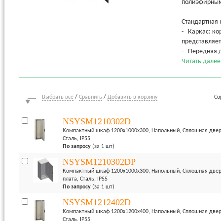
полиэфирным 
Стандартная
- Каркас: ко
представляет
- Передняя д
перекрытием
Читать далее.
- Приваренн
- Стандартна
- Четыре кр
Выбрать все
/
Сравнить
/
Добавить в корзину
Со
- Двухмодуль
- Поставка с
NSYSM1210302D
- Опции: поп
Компактный шкаф 1200x1000x300, Напольный, Сплошная дверь
Сталь, IP55
Простой мон
По запросу
(за 1 шт)
- Металличес
передняя час
NSYSM1210302DP
и 2 в нижней
Компактный шкаф 1200x1000x300, Напольный, Сплошная двер
плата, Сталь, IP55
- Дверь из л
По запросу
(за 1 шт)
7035. Усилен
регулируемой
NSYSM1212402D
- Вертикаль
Компактный шкаф 1200x1200x400, Напольный, Сплошная дверь
- 4 петли из
Сталь, IP55