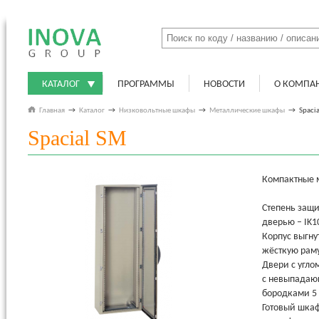
КАТАЛОГ
ПРОГРАММЫ
НОВОСТИ
О КОМПА
Главная
→
Каталог
→
Низковольтные шкафы
→
Металлические шкафы
→
Spaci
Spacial SM
Компактные 
Степень защи
дверью – IK1
Корпус выгну
жёсткую рам
Двери с угло
с невыпадаю
бородками 5
Готовый шкаф