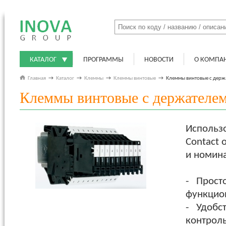
КАТАЛОГ
ПРОГРАММЫ
НОВОСТИ
О КОМПА
Главная
→
Каталог
→
Клеммы
→
Клеммы винтовые
→
Клеммы винтовые с держ
Клеммы винтовые с держателем
Использо
Contact
и номин
- Прост
функцио
- Удобс
контроль