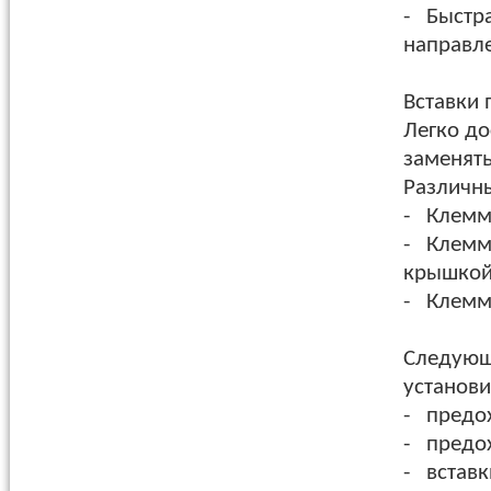
- Быстр
направле
Вставки
Легко до
заменять
Различн
- Клемм
- Клемм
крышкой
- Клемм
Следующ
установи
- предох
- предох
- вставк