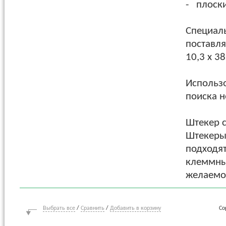
- плоски
Специаль
поставля
10,3 x 38
Использ
поиска н
Штекер 
Штекеры 
подходя
клеммны
желаемог
Выбрать все
/
Сравнить
/
Добавить в корзину
Со