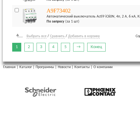
A9F73402
Автоматический выключатель Acti9 iC60N, 4п, 2 А, 6 кА, 
По запросу
(за 1 шт)
Выбрать все
/
Сравнить
/
Добавить в корзину
Со
1
2
3
4
5
→
Конец
Главная
|
Каталог
|
Программы
|
Новости
|
Контакты
|
О компании