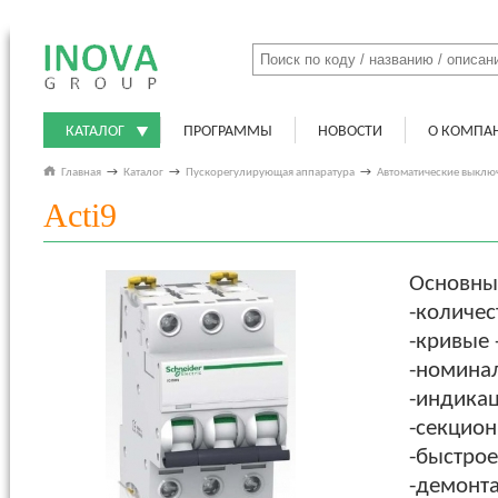
КАТАЛОГ
ПРОГРАММЫ
НОВОСТИ
О КОМПА
Главная
→
Каталог
→
Пускорегулирующая аппаратура
→
Автоматические выклю
Acti9
Основные
-количест
-кривые -
-номинал
-индикац
-секцио
-быстрое
-демонта