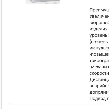
Преимущ
Увеличе
-хорошей
изделия
уровень
(степень
импульс
-повыше
токоогра
-механиз
скорости
Дистанци
аварийн
дополнит
Подвод п