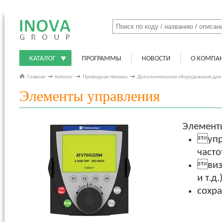
КАТАЛОГ
ПРОГРАММЫ
НОВОСТИ
О КОМПА
Главная
→
Каталог
→
Приводная техника
→
Дополнительное оборудование для
Элементы управления
Элемент
упр
часто
визу
и т.д.)
сохра