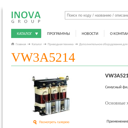
КАТАЛОГ
ПРОГРАММЫ
НОВОСТИ
О КОМПА
Главная
→
Каталог
→
Приводная техника
→
Дополнительное оборудование для
VW3A5214
VW3A52
Синусный фил
Основные х
Применени
Посмотреть галерею