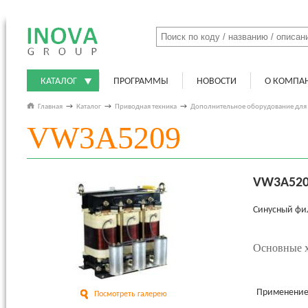
КАТАЛОГ
ПРОГРАММЫ
НОВОСТИ
О КОМПА
Главная
→
Каталог
→
Приводная техника
→
Дополнительное оборудование для
VW3A5209
VW3A52
Синусный фил
Основные х
Применени
Посмотреть галерею