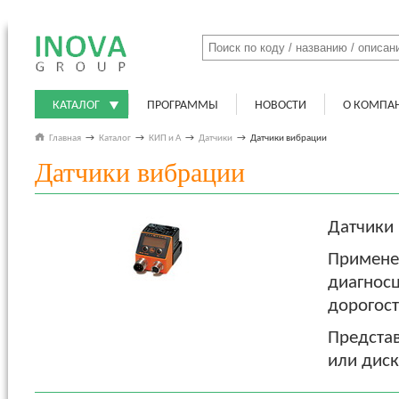
КАТАЛОГ
ПРОГРАММЫ
НОВОСТИ
О КОМПА
Главная
→
Каталог
→
КИП и А
→
Датчики
→
Датчики вибрации
Датчики вибрации
Датчики 
Применен
диагнос
дорогос
Представ
или дис